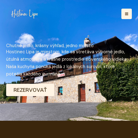
Preskočiť
na
obsah
Chutné jedlo, krásny výhľad, jedno miesto
Hostinec Lipa je miestom, kde sa stretáva výborné jedlo,
útulná atmosféra a krásne prostredie slovenského vidieka.
Naša kuchyňa ponúka jedlá z lokálnych surovín, ktoré
potešia každého gurmána.
REZERVOVAŤ