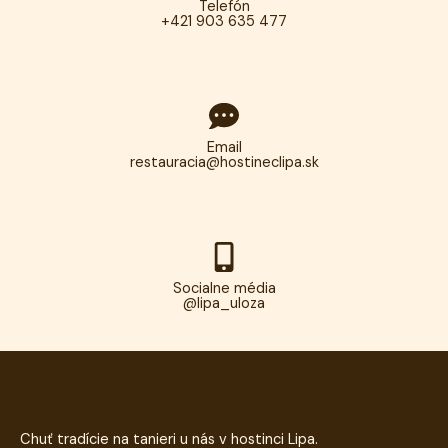
Telefón
+421 903 635 477
Email
restauracia@hostineclipa.sk
Socialne média
@lipa_uloza
Chuť tradície na tanieri u nás v hostinci Lipa.