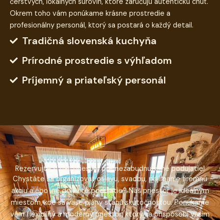
čerstvých, lokálnych surovín, ktoré zaručujú autentickú chuť.
Okrem toho vám ponúkame krásne prostredie a
profesionálny personál, ktorý sa postará o každý detail.
Tradičná slovenská kuchyňa
Prírodné prostredie s výhľadom
Príjemný a priateľský personál
Rezervujte si náš priestor pre nezabudnuteľné podujatie!
Chystáte sa organizovať oslavu, svadbu, prijímanie firemnú
akciu alebo iné dolažité podujatie? Náš priestor je ideálnym
miestom, kde sa vaše plány stanú skutočnosťou. Ponúkame
vám flexibilný a moderný priestor, ktorý sa prispôsobí vašim