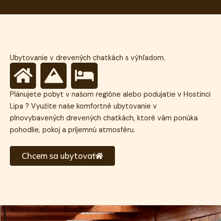
Ubytovanie v drevených chatkách s výhľadom.
H
M
B
o
o
e
Plánujete pobyt v našom regióne alebo podujatie v Hostinci
m
u
d
Lipa ? Využite naše komfortné ubytovanie v
plnovybavených drevených chatkách, ktoré vám ponúka
e
n
pohodlie, pokoj a príjemnú atmosféru.
t
Chcem sa ubytovať
a
i
n