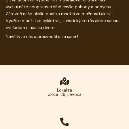
S výhľadom na Vysoké Tatry a Kráľovu hoľu si u nás
vychutnáte neopakovateľné chvíle pohody a oddychu.
Zároveň naše okolie ponúka množstvo možnosti aktivít.
Využite množstvo cyklotrás, turistických trás alebo saunu s
výhľadom u nás na dvore.
Navštívte nás a presvedčte sa sami !
Lokalita
Uloža 126, Levoča