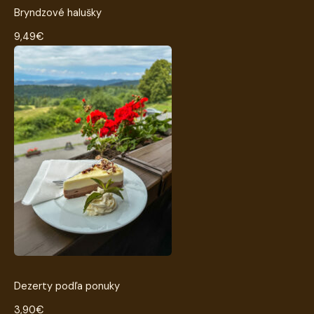
Bryndzové halušky
9,49€
Dezerty podľa ponuky
3,90€